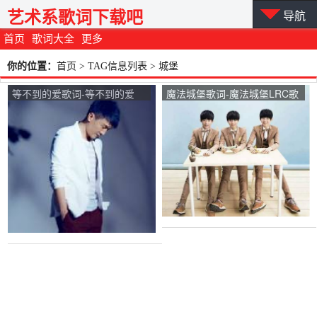
艺术系歌词下载吧
导航
首页
歌词大全
更多
你的位置：
首页
> TAG信息列表 > 城堡
等不到的爱歌词-等不到的爱
魔法城堡歌词-魔法城堡LRC歌
LRC歌词-樊凡
词-TFBOYS