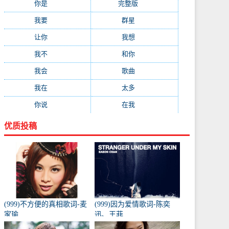
你是
(99)
完整版
(98)
我要
(91)
群星
(88)
让你
(85)
我想
(85)
我不
(84)
和你
(80)
我会
(78)
歌曲
(76)
我在
(73)
太多
(70)
你说
(66)
在我
(64)
优质投稿
(999)不方便的真相歌词-麦
(999)因为爱情歌词-陈奕
家瑜
迅、王菲