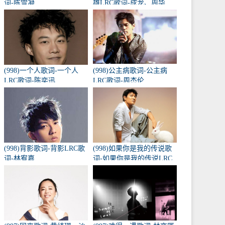
词-陈雪凝
雄LRC歌词-成龙、周华
健、黄耀明、李宗盛
(998)一个人歌词-一个人
(998)公主病歌词-公主病
LRC歌词-陈奕迅
LRC歌词-周杰伦
(998)背影歌词-背影LRC歌
(998)如果你是我的传说歌
词-林宥嘉
词-如果你是我的传说LRC
歌词-刘德华