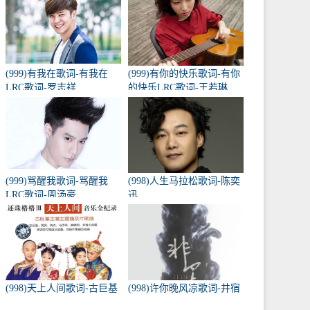
(999)有我在歌词-有我在
(999)有你的快乐歌词-有你
LRC歌词-罗志祥
的快乐LRC歌词-王若琳
(999)骂醒我歌词-骂醒我
(998)人生马拉松歌词-陈奕
LRC歌词-周汤豪
迅
(998)天上人间歌词-古巨基
(998)许你晚风凉歌词-井宿