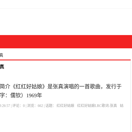
张真
真
简介《红红好姑娘》是张真演唱的一首歌曲，发行于
（字：儒钦）1969年
:26:57 | 评论：
0
| 浏览：
662
| 话题：
红红好姑娘
红红好姑娘LRC歌词-张真
姑