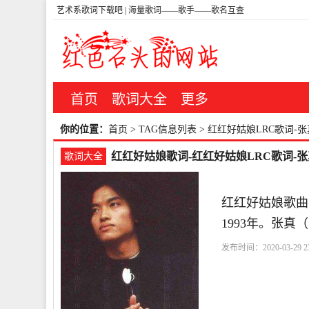
艺术系歌词下载吧 | 海量歌词——歌手——歌名互查
首页
歌词大全
更多
你的位置：
首页
> TAG信息列表 > 红红好姑娘LRC歌词-
红红好姑娘歌词-红红好姑娘LRC歌词-张
歌词大全
红红好姑娘歌曲
1993年。张真
发布时间：2020-03-29 23
娘
红红
你也