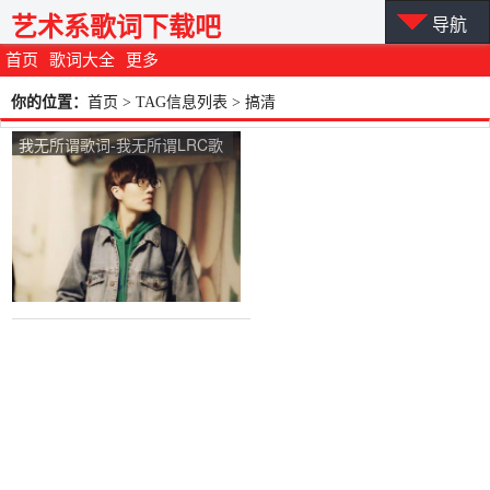
艺术系歌词下载吧
导航
首页
歌词大全
更多
你的位置：
首页
> TAG信息列表 > 搞清
我无所谓歌词-我无所谓LRC歌
词-许嵩