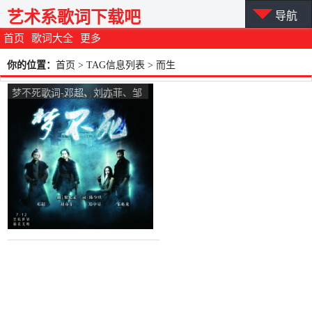
艺术系歌词下载吧
导航
首页
歌词大全
更多
你的位置：
首页
> TAG信息列表 > 而生
梦不死歌词-邓超、刘亦菲、邹
兆龙、郑中基