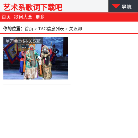
艺术系歌词下载吧
导航
首页
歌词大全
更多
你的位置：
首页
> TAG信息列表 > 关汉卿
单刀会歌词-关汉卿