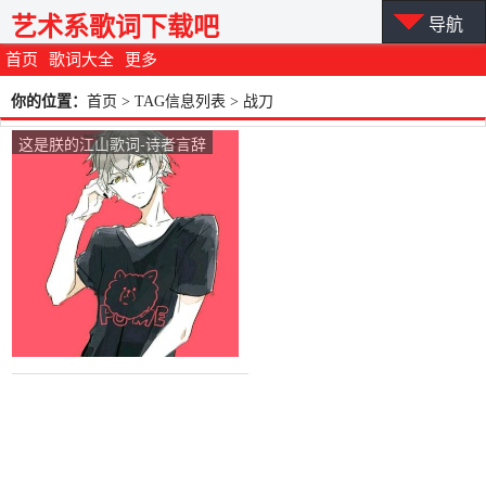
艺术系歌词下载吧
导航
首页
歌词大全
更多
你的位置：
首页
> TAG信息列表 > 战刀
这是朕的江山歌词-诗者言辞