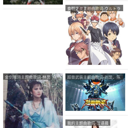
食戟之灵主题曲歌词-ウルトラ
タワー
金剑雕翎主题曲歌词-林灵
超兽武装主题曲歌词-刘罡、陈
洁丽
我的主题曲歌词-江语晨