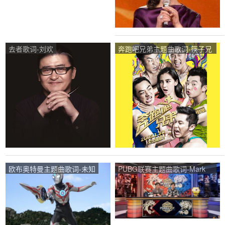
去者歌词-刘欢
奔跑吧兄弟主题曲歌词-筷子兄
弟
欧布奥特曼主题曲歌词-未知
PUBG联赛主题曲歌词-Mark
T.Kevin