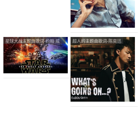
星球大战主题曲歌词-约翰·威
超人的主题曲歌词-陈奕迅
廉姆斯