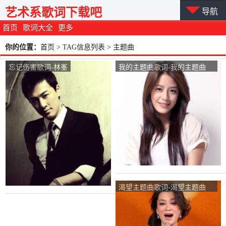
艺术系歌词下载吧
导航
首页
歌词大全
更多
你的位置：
首页
> TAG信息列表 > 主题曲
忘记伤害歌词-林峯
我的主题曲歌词-我的主题曲
LRC歌词-江语晨
渴望主题曲歌词-渴望主题曲
LRC歌词-毛阿敏