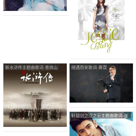
新水浒传主题曲歌词-景岗山
随遇而安歌词-黄霑
轩辕剑之汉之云主题曲歌词-张
云龙