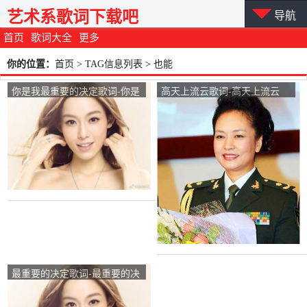
艺术系歌词下载吧
导航
首页
歌词大全
更多
你的位置：
首页
> TAG信息列表 > 也能
你是我最重要的决定歌词-你是
高天上流云歌词-高天上流云
我最重要的决定LRC歌词-范玮
LRC歌词-彭丽媛
琪
最重要的决定歌词-最重要的决
定LRC歌词-范玮琪