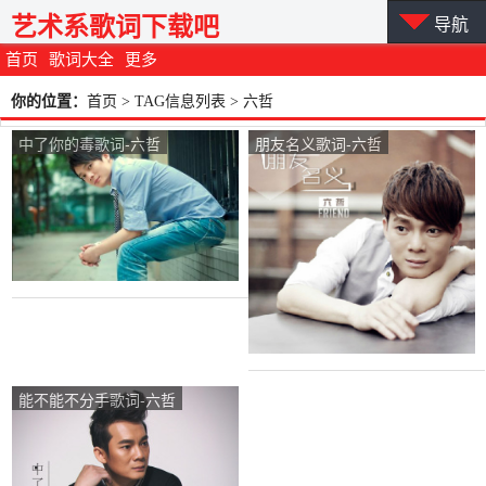
艺术系歌词下载吧
导航
首页
歌词大全
更多
你的位置：
首页
> TAG信息列表 > 六哲
中了你的毒歌词-六哲
朋友名义歌词-六哲
能不能不分手歌词-六哲