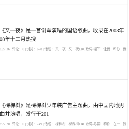
《又一夜》是一首谢军演唱的国语歌曲。收录在2008年
08年十二月热搜
:27:36 | 评论：
0
| 浏览：
678
| 话题：
又一夜
又一夜LRC歌词-谢军
让我
和你
我
《棵棵树》是棵棵树少年装广告主题曲，由中国内地男
曲并演唱，发行于201
:27:20 | 评论：
0
| 浏览：
749
| 话题：
棵棵树
棵棵树LRC歌词-陈翔
和你
在一
我