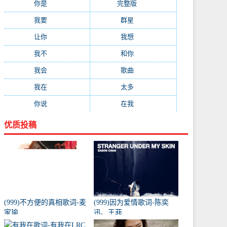
你是
(99)
完整版
(98)
我要
(91)
群星
(88)
让你
(85)
我想
(85)
我不
(84)
和你
(80)
我会
(78)
歌曲
(76)
我在
(73)
太多
(70)
你说
(66)
在我
(64)
优质投稿
(999)不方便的真相歌词-麦
(999)因为爱情歌词-陈奕
家瑜
迅、王菲