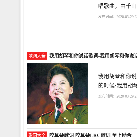
唱歌曲，由千山
发布时间：2020-03-29 23
LRC歌词-关泽楠
这一
我用胡琴和你说话歌词-我用胡琴和你说话
歌词大全
我用胡琴和你说
的时候·我用胡
发布时间：2020-03-29 23
词-董文华
和你
我用
咬耳朵歌词-咬耳朵LRC歌词-至上励合
歌词大全