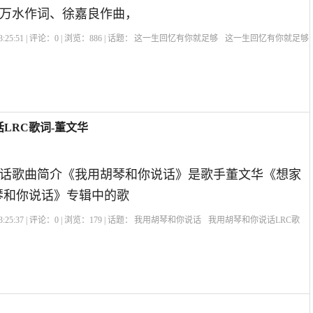
万水作词、徐嘉良作曲，
:25:51 | 评论：
0
| 浏览：
886
| 话题：
这一生回忆有你就足够
这一生回忆有你就足够
你就
和你
LRC歌词-董文华
话歌曲简介《我用胡琴和你说话》是歌手董文华《想家
琴和你说话》专辑中的歌
:25:37 | 评论：
0
| 浏览：
179
| 话题：
我用胡琴和你说话
我用胡琴和你说话LRC歌
的是