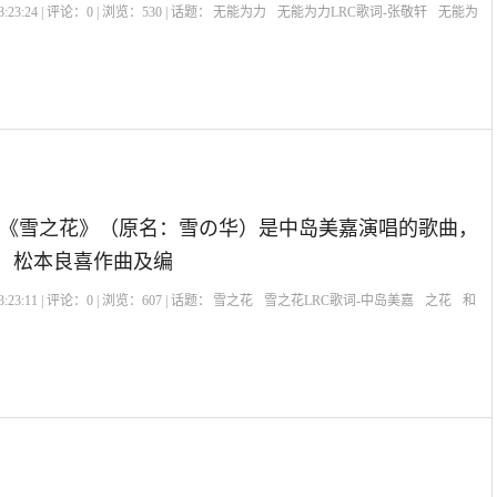
:23:24 | 评论：
0
| 浏览：
530
| 话题：
无能为力
无能为力LRC歌词-张敬轩
无能为
《雪之花》（原名：雪の华）是中岛美嘉演唱的歌曲，
词，松本良喜作曲及编
:23:11 | 评论：
0
| 浏览：
607
| 话题：
雪之花
雪之花LRC歌词-中岛美嘉
之花
和