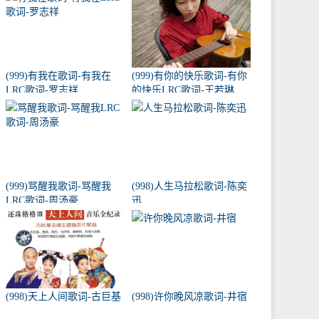
(999)有我在歌词-有我在
(999)有你的快乐歌词-有你
LRC歌词-罗志祥
的快乐LRC歌词-王若琳
(999)骂醒我歌词-骂醒我
(998)人生马拉松歌词-陈奕
LRC歌词-周汤豪
迅
(998)天上人间歌词-古巨基
(998)许你晚风凉歌词-井宿