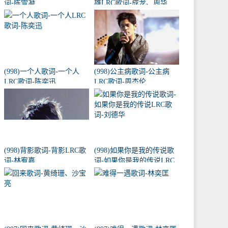
词-陈雪凝
雄LRC歌词-成龙、周华
健、黄耀明、李宗盛
(998)一个人歌词-一个人
(998)公主病歌词-公主病
LRC歌词-陈奕迅
LRC歌词-周杰伦
(998)背影歌词-背影LRC歌
(998)如果你是我的传说歌
词-林宥嘉
词-如果你是我的传说LRC
歌词-刘德华