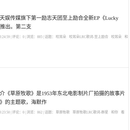
天娱传媒旗下第一励志天团至上励合全新EP《Lucky
磅推出。第二支
:24:59 | 评论：
0
| 浏览：
885
| 话题：
咬耳朵
咬耳朵LRC歌词-至上励合
咬耳朵
和
介《草原牧歌》是1953年东北电影制片厂拍摄的故事片
》的主题歌，海默作
:23:50 | 评论：
0
| 浏览：
862
| 话题：
草原牧歌
草原牧歌LRC歌词-群星
和你
看