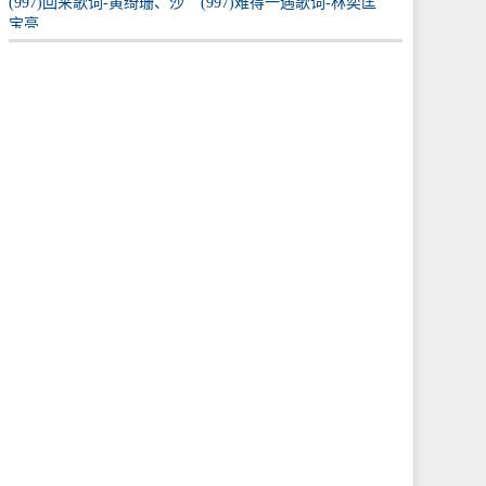
(997)回来歌词-黄绮珊、沙
(997)难得一遇歌词-林奕匡
宝亮