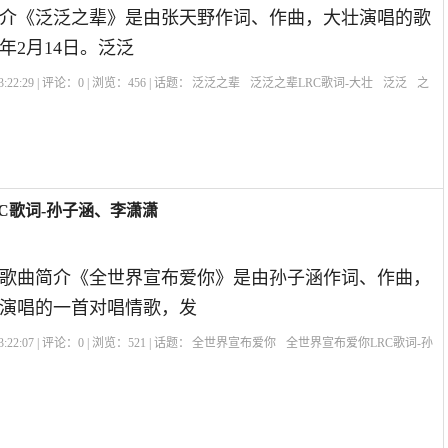
介《泛泛之辈》是由张天野作词、作曲，大壮演唱的歌
8年2月14日。泛泛
:22:29 | 评论：
0
| 浏览：
456
| 话题：
泛泛之辈
泛泛之辈LRC歌词-大壮
泛泛
之
C歌词-孙子涵、李潇潇
歌曲简介《全世界宣布爱你》是由孙子涵作词、作曲，
演唱的一首对唱情歌，发
:22:07 | 评论：
0
| 浏览：
521
| 话题：
全世界宣布爱你
全世界宣布爱你LRC歌词-孙
和你
我也