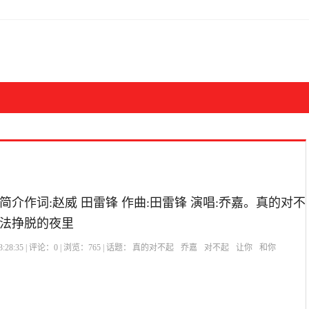
介作词:赵威 田雷锋 作曲:田雷锋 演唱:乔嘉。真的对不
法挣脱的夜里
:28:35 | 评论：
0
| 浏览：
765
| 话题：
真的对不起
乔嘉
对不起
让你
和你