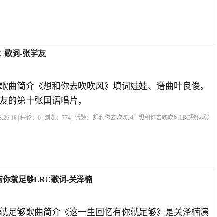
C歌词-张学友
歌曲简介《想和你去吹吹风》填词娃娃、谱曲叶良俊。
友的第十张国语唱片，
:26:16 | 评论：
0
| 浏览：
774
| 话题：
想和你去吹吹风
想和你去吹吹风LRC歌词-张
你就足够LRC歌词-关泽楠
就足够歌曲简介《这一生回忆有你就足够》是关泽楠演