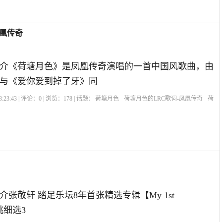
凤凰传奇
介《荷塘月色》是凤凰传奇演唱的一首中国风歌曲，由
与《爱你爱到掉了牙》同
:23:43 | 评论：
0
| 浏览：
178
| 话题：
荷塘月色
荷塘月色的LRC歌词-凤凰传奇
荷
张敬轩 踏足乐坛8年首张精选专辑【My 1st
精挑细选3