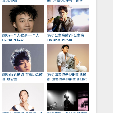
词-陈雪凝
雄LRC歌词-成龙、周华
健、黄耀明、李宗盛
(998)一个人歌词-一个人
(998)公主病歌词-公主病
LRC歌词-陈奕迅
LRC歌词-周杰伦
(998)背影歌词-背影LRC歌
(998)如果你是我的传说歌
词-林宥嘉
词-如果你是我的传说LRC
歌词-刘德华