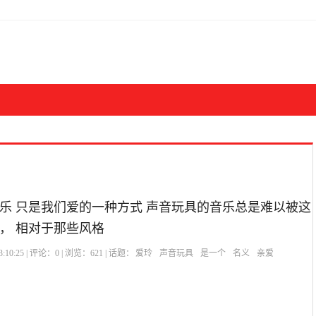
乐 只是我们爱的一种方式 声音玩具的音乐总是难以被这
， 相对于那些风格
:10:25 | 评论：
0
| 浏览：
621
| 话题：
爱玲
声音玩具
是一个
名义
亲爱