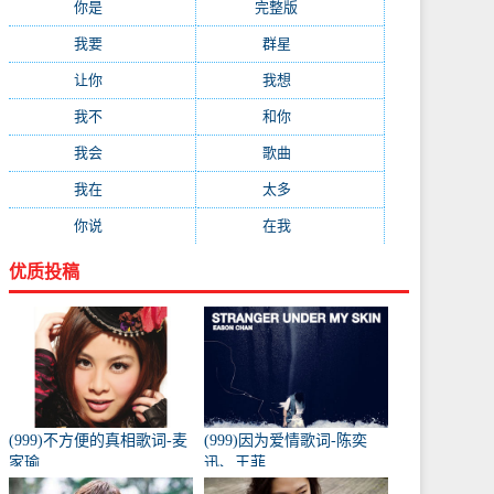
你是
(99)
完整版
(98)
我要
(91)
群星
(88)
让你
(85)
我想
(85)
我不
(84)
和你
(80)
我会
(78)
歌曲
(76)
我在
(73)
太多
(70)
你说
(66)
在我
(64)
优质投稿
(999)不方便的真相歌词-麦
(999)因为爱情歌词-陈奕
家瑜
迅、王菲