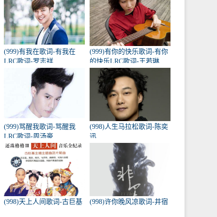
(999)有我在歌词-有我在
(999)有你的快乐歌词-有你
LRC歌词-罗志祥
的快乐LRC歌词-王若琳
(999)骂醒我歌词-骂醒我
(998)人生马拉松歌词-陈奕
LRC歌词-周汤豪
迅
(998)天上人间歌词-古巨基
(998)许你晚风凉歌词-井宿