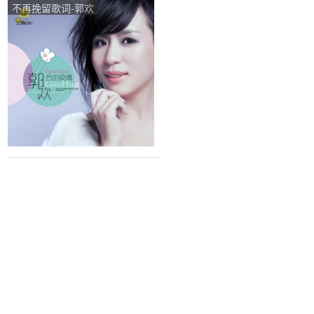
不再挽留歌词-郭欢