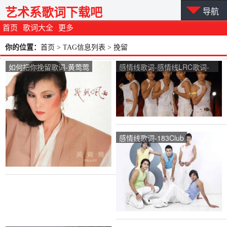
艺术系歌词下载吧
导航
首页
歌词大全
更多
你的位置：
首页
> TAG信息列表 > 挽留
如何把你挽留歌词-黄莺莺
感情线歌词-感情线LRC歌词-
183Club
感情线歌词-183Club