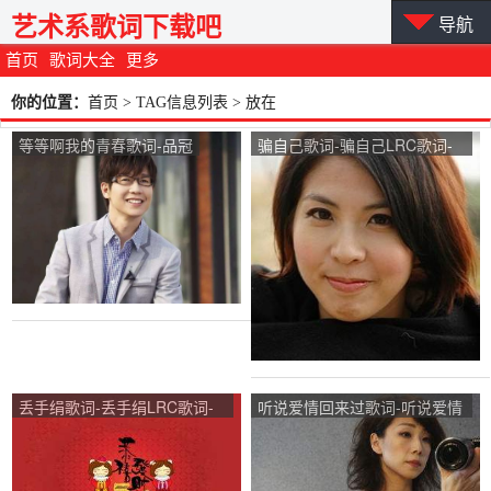
艺术系歌词下载吧
导航
首页
歌词大全
更多
你的位置：
首页
> TAG信息列表 > 放在
等等啊我的青春歌词-品冠
骗自己歌词-骗自己LRC歌词-
许茹芸
丢手绢歌词-丢手绢LRC歌词-
听说爱情回来过歌词-听说爱情
群星
回来过LRC歌词-林忆莲