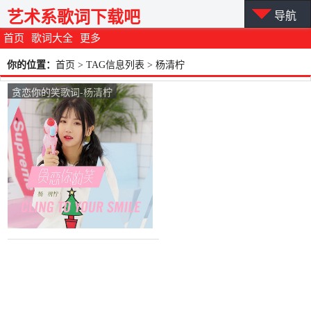
艺术系歌词下载吧
导航
首页
歌词大全
更多
你的位置：
首页
> TAG信息列表 > 杨清柠
贪恋你的笑歌词-杨清柠