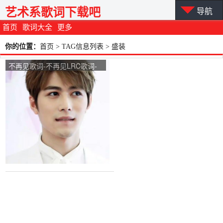
艺术系歌词下载吧
导航
首页
歌词大全
更多
你的位置：
首页
> TAG信息列表 > 盛装
不再见歌词-不再见LRC歌词-
陈学冬