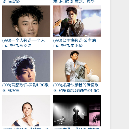
词-陈雪凝
雄LRC歌词-成龙、周华
健、黄耀明、李宗盛
(998)一个人歌词-一个人
(998)公主病歌词-公主病
LRC歌词-陈奕迅
LRC歌词-周杰伦
(998)背影歌词-背影LRC歌
(998)如果你是我的传说歌
词-林宥嘉
词-如果你是我的传说LRC
歌词-刘德华