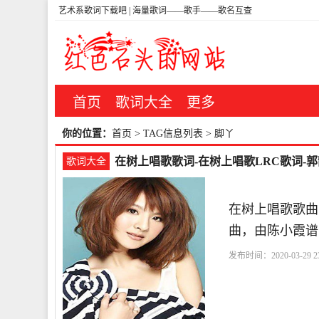
艺术系歌词下载吧 | 海量歌词——歌手——歌名互查
首页
歌词大全
更多
你的位置：
首页
> TAG信息列表 > 脚丫
在树上唱歌歌词-在树上唱歌LRC歌词-郭
歌词大全
在树上唱歌歌曲
曲，由陈小霞谱
发布时间：2020-03-29 23
上
唱歌
脚丫