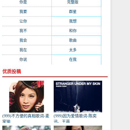
你是
(99)
完整版
(98)
我要
(91)
群星
(88)
让你
(85)
我想
(85)
我不
(84)
和你
(80)
我会
(78)
歌曲
(76)
我在
(73)
太多
(70)
你说
(66)
在我
(64)
优质投稿
(999)不方便的真相歌词-麦
(999)因为爱情歌词-陈奕
家瑜
迅、王菲