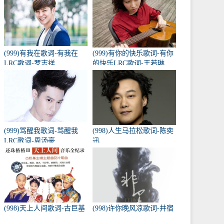
(999)有我在歌词-有我在
(999)有你的快乐歌词-有你
LRC歌词-罗志祥
的快乐LRC歌词-王若琳
(999)骂醒我歌词-骂醒我
(998)人生马拉松歌词-陈奕
LRC歌词-周汤豪
迅
(998)天上人间歌词-古巨基
(998)许你晚风凉歌词-井宿