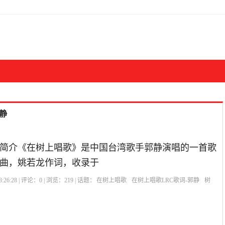
静
简介《在树上唱歌》是中国台湾歌手郭静演唱的一首歌
曲，姚若龙作词，收录于
:26:28 | 评论：
0
| 浏览：
219
| 话题：
在树上唱歌
在树上唱歌LRC歌词-郭静
树