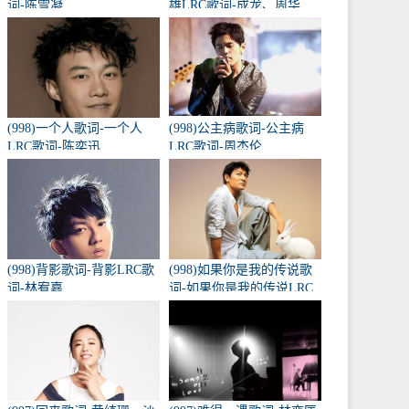
词-陈雪凝
雄LRC歌词-成龙、周华
健、黄耀明、李宗盛
(998)一个人歌词-一个人
(998)公主病歌词-公主病
LRC歌词-陈奕迅
LRC歌词-周杰伦
(998)背影歌词-背影LRC歌
(998)如果你是我的传说歌
词-林宥嘉
词-如果你是我的传说LRC
歌词-刘德华