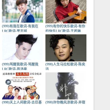
(999)有我在歌词-有我在
(999)有你的快乐歌词-有你
LRC歌词-罗志祥
的快乐LRC歌词-王若琳
(999)骂醒我歌词-骂醒我
(998)人生马拉松歌词-陈奕
LRC歌词-周汤豪
迅
(998)天上人间歌词-古巨基
(998)许你晚风凉歌词-井宿