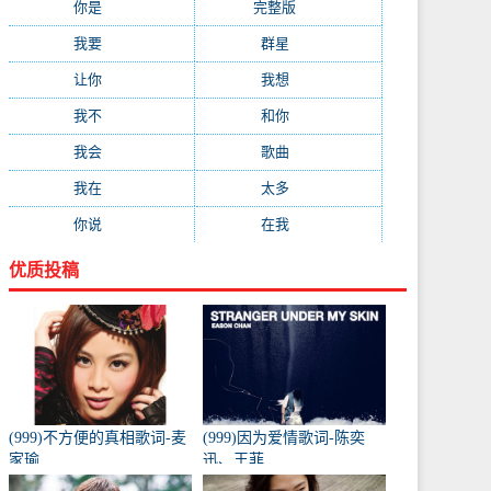
你是
(99)
完整版
(98)
我要
(91)
群星
(88)
让你
(85)
我想
(85)
我不
(84)
和你
(80)
我会
(78)
歌曲
(76)
我在
(73)
太多
(70)
你说
(66)
在我
(64)
优质投稿
(999)不方便的真相歌词-麦
(999)因为爱情歌词-陈奕
家瑜
迅、王菲