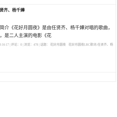
任贤齐、杨千嬅
简介《花好月圆夜》是由任贤齐、杨千嬅对唱的歌曲，
，是二人主演的电影《花
:16:17 | 评论：
0
| 浏览：
478
| 话题：
花好月圆夜
花好月圆夜LRC歌词-任贤齐、杨
花好月圆