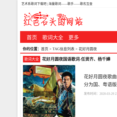
艺术系歌词下载吧 | 海量歌词——歌手——歌名互查
首页
歌词大全
更多
你的位置：
首页
> TAG信息列表 > 花好月圆夜
花好月圆夜国语歌词-任贤齐、杨千嬅
歌词大全
花好月圆夜歌曲
分为国、粤语版
发布时间：2020-03-29 23
夜
比翼