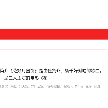
简介《花好月圆夜》是由任贤齐、杨千嬅对唱的歌曲，
，是二人主演的电影《花
:28:35 | 评论：
0
| 浏览：
773
| 话题：
花好月圆夜
任贤齐、杨千嬅
花好
月圆