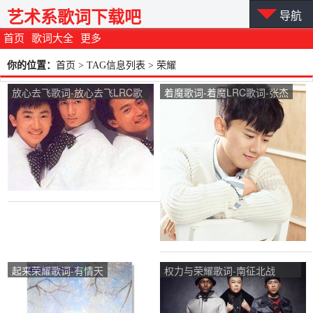
艺术系歌词下载吧
导航
首页
歌词大全
更多
你的位置：
首页
> TAG信息列表 > 荣耀
放心去飞歌词-放心去飞LRC歌
着魔歌词-着魔LRC歌词-张杰
词-小虎队
起来荣耀歌词-有情天
权力与荣耀歌词-南征北战
NZBZ