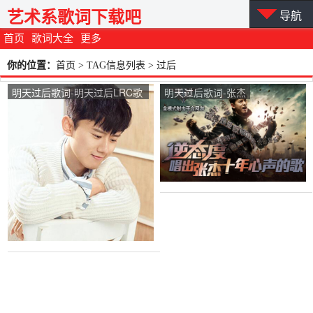
艺术系歌词下载吧
导航
首页
歌词大全
更多
你的位置：
首页
> TAG信息列表 > 过后
明天过后歌词-明天过后LRC歌
明天过后歌词-张杰
词-张杰