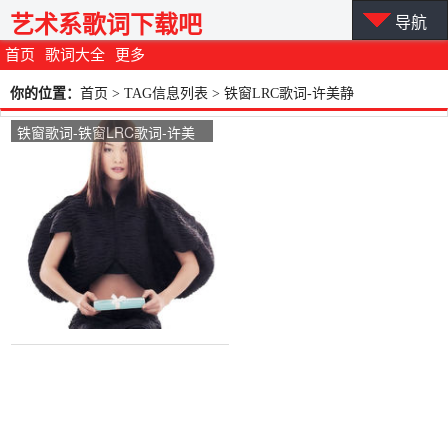
艺术系歌词下载吧
导航
首页
歌词大全
更多
你的位置：
首页
> TAG信息列表 > 铁窗LRC歌词-许美静
铁窗歌词-铁窗LRC歌词-许美
静