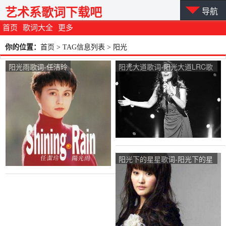
艺术系歌词下载吧
导航
首页
歌词大全
更多
你的位置：
首页
> TAG信息列表 > 阳光
阳光雨歌词-任洁玲
阳光大道歌词-阳光大道LRC歌
词-韦唯
阳光下的星星歌词-阳光下的星
星LRC歌词-金海心