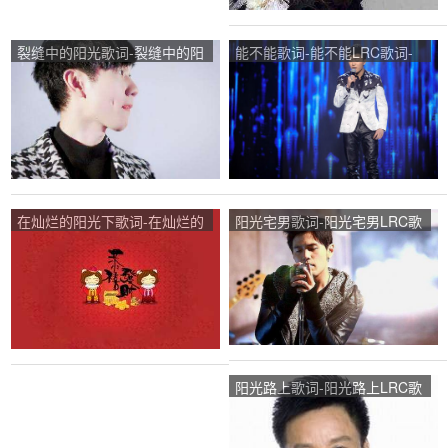
裂缝中的阳光歌词-裂缝中的阳
能不能歌词-能不能LRC歌词-
光LRC歌词-林俊杰
余枫
在灿烂的阳光下歌词-在灿烂的
阳光宅男歌词-阳光宅男LRC歌
阳光下LRC歌词-群星
词-周杰伦
阳光路上歌词-阳光路上LRC歌
词-阎维文