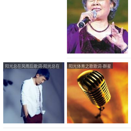
阳光总在风雨后歌词-阳光总在
阳光体育之歌歌词-群星
风雨后LRC歌词-许美静