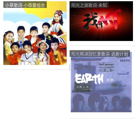
小草歌词-小蓓蕾组合
阳光之旅歌词-未知
阳光照进回忆里歌词-逃跑计划