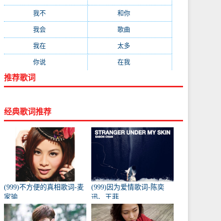
我不
(84)
和你
(80)
我会
(78)
歌曲
(76)
我在
(73)
太多
(70)
你说
(66)
在我
(64)
推荐歌词
经典歌词推荐
(999)不方便的真相歌词-麦
(999)因为爱情歌词-陈奕
家瑜
迅、王菲