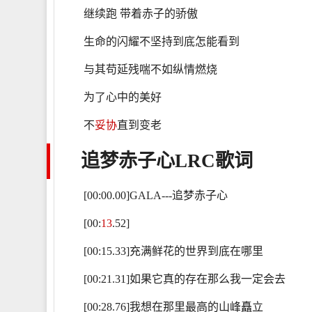
继续跑 带着赤子的骄傲
生命的闪耀不坚持到底怎能看到
与其苟延残喘不如纵情燃烧
为了心中的美好
不
妥协
直到变老
追梦赤子心
LRC歌词
[00:00.00]GALA---追梦赤子心
[00:
13
.52]
[00:15.33]充满鲜花的世界到底在哪里
[00:21.31]如果它真的存在那么我一定会去
[00:28.76]我想在那里最高的山峰矗立