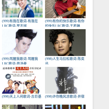
(999)有我在歌词-有我在
(999)有你的快乐歌词-有你
LRC歌词-罗志祥
的快乐LRC歌词-王若琳
(999)骂醒我歌词-骂醒我
(998)人生马拉松歌词-陈奕
LRC歌词-周汤豪
迅
(998)天上人间歌词-古巨基
(998)许你晚风凉歌词-井宿