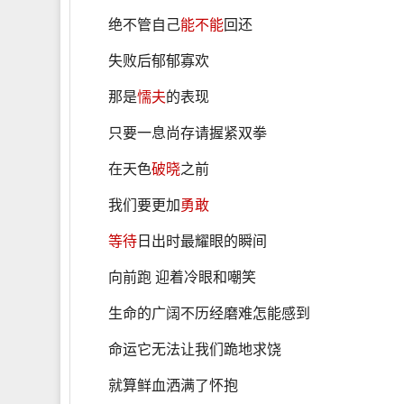
绝不管自己
能不能
回还
失败后郁郁寡欢
那是
懦夫
的表现
只要一息尚存请握紧双拳
在天色
破晓
之前
我们要更加
勇敢
等待
日出时最耀眼的瞬间
向前跑 迎着冷眼和嘲笑
生命的广阔不历经磨难怎能感到
命运它无法让我们跪地求饶
就算鲜血洒满了怀抱