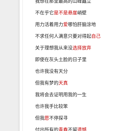
我想在那里最高的山峰矗立
不在乎它
是不是
悬崖
峭壁
用力活着用力
爱
哪怕肝脑涂地
不求任何人满意只要对得起
自己
关于理想我从来没
选择
放弃
即使在灰头土脸的日子里
也许我没有天分
但我有梦的
天真
我将会去证明用我的一生
也许我手比较笨
但我
愿
不停探寻
付出所有的
青春
不留
遗憾