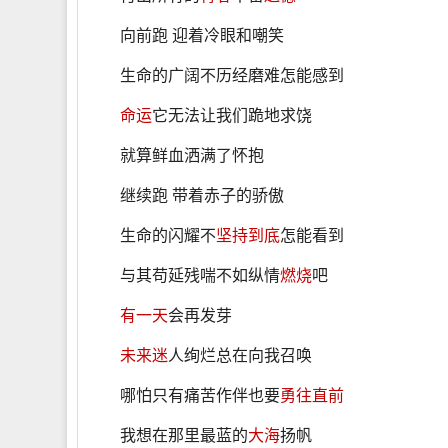
向前跑 迎着冷眼和嘲笑
生命的广阔不历经磨难怎能感到
命运
它无法让我们跪地求饶
就算鲜血洒满了怀抱
继续跑 带着赤子的骄傲
生命的闪耀不
坚持到底
怎能看到
与其苟延残喘不如纵情
燃烧
吧
有一天
会再发芽
未来
迷
人绚烂总在向我召唤
哪怕只有痛苦作伴也要
勇往直前
我想在那里最蓝的
大海
扬帆