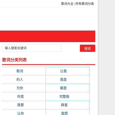
歌词大全
|
所有歌词分类
歌词分类列表
歌词
(301)
让我
(212)
的人
(194)
我是
(113)
为你
(111)
都是
(110)
你是
(99)
完整版
(98)
我要
(91)
群星
(88)
让你
(85)
我想
(85)