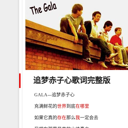
追梦赤子心
歌词
完整版
GALA---追梦赤子心
充满鲜花的
世界
到底
在哪里
如果它真的
存在
那么
我
一定会去