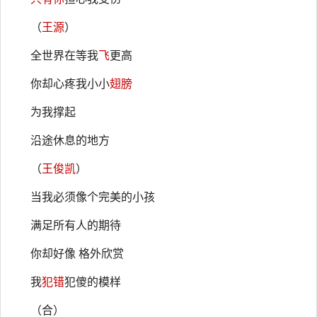
（
王源
）
全世界在等我
飞
更高
你却心疼我小小
翅膀
为我撑起
沿途休息的地方
（
王俊凯
）
当我必须像个完美的小孩
满足所有人的期待
你却好像 格外欣赏
我
犯错
犯傻的模样
（合）