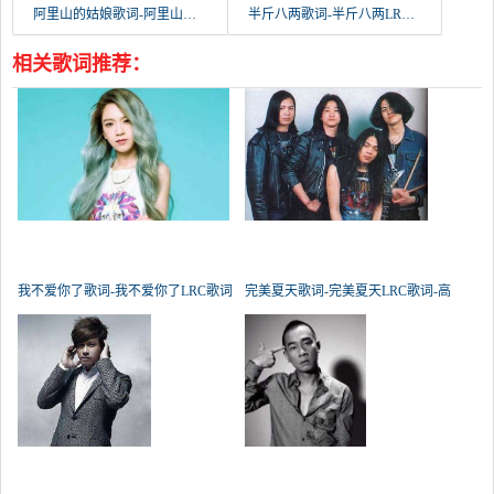
阿里山的姑娘歌词-阿里山的姑娘LRC歌词-张茜西
半斤八两歌词-半斤八两LRC歌词-许冠杰
相关歌词推荐：
我不爱你了歌词-我不爱你了LRC歌词
完美夏天歌词-完美夏天LRC歌词-高