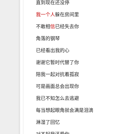
直到现在还没停
我一个人
躲在房间里
不敢相
信
已经失去你
角落的钢琴
已经看出我的心
谢谢它暂时代替了你
陪我一起对抗着孤寂
可是画面总会出现你
我已不知怎么去逃避
每当想起眼角就会满是泪滴
淋湿了回忆