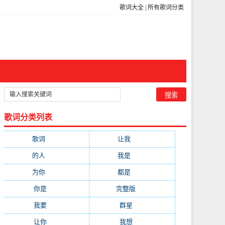
歌词大全
|
所有歌词分类
歌词分类列表
歌词
(301)
让我
(212)
的人
(194)
我是
(113)
为你
(111)
都是
(110)
你是
(99)
完整版
(98)
我要
(91)
群星
(88)
让你
(85)
我想
(85)