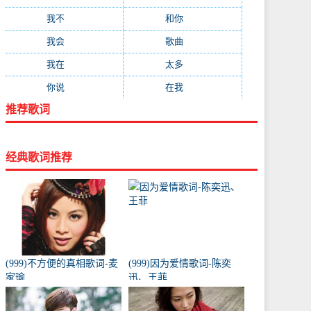
我不
(84)
和你
(80)
我会
(78)
歌曲
(76)
我在
(73)
太多
(70)
你说
(66)
在我
(64)
推荐歌词
经典歌词推荐
(999)不方便的真相歌词-麦
(999)因为爱情歌词-陈奕
家瑜
迅、王菲