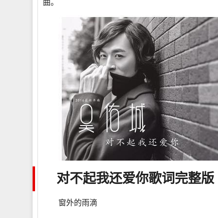
曲。
对不起我还爱你
歌词
完整版
窗外的雨滴