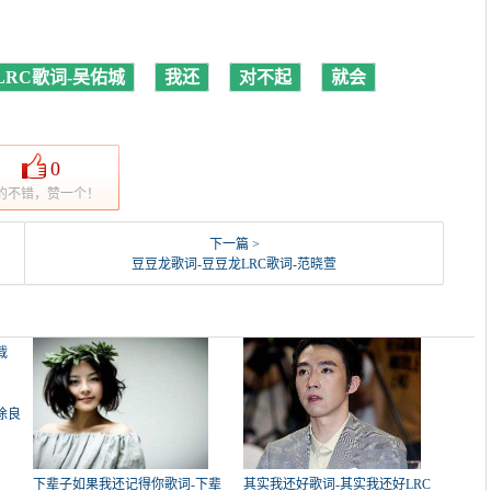
RC歌词-吴佑城
我还
对不起
就会
0
的不错，赞一个！
下一篇 >
豆豆龙歌词-豆豆龙LRC歌词-范晓萱
徐良
下辈子如果我还记得你歌词-下辈
其实我还好歌词-其实我还好LRC