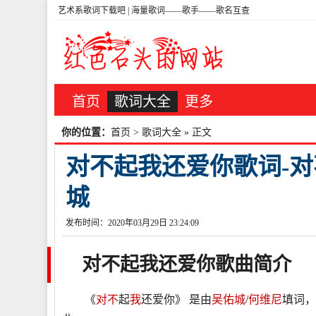
艺术系歌词下载吧 | 海量歌词——歌手——歌名互查
首页
歌词大全
更多
你的位置：
首页
>
歌词大全
» 正文
对不起我还爱你歌词-对
城
发布时间：2020年03月29日 23:24:09
对不起我还爱你
歌曲简介
《
对不
起
我
还爱你》 是由
吴佑城
/
何维尼
填词，