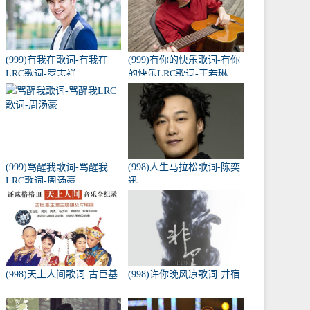
(999)有我在歌词-有我在
(999)有你的快乐歌词-有你
LRC歌词-罗志祥
的快乐LRC歌词-王若琳
(999)骂醒我歌词-骂醒我
(998)人生马拉松歌词-陈奕
LRC歌词-周汤豪
迅
(998)天上人间歌词-古巨基
(998)许你晚风凉歌词-井宿