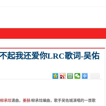
不起我还爱你LRC歌词-吴佑
柳承炫
谱曲，
姜赫
/柳承炫编曲，歌手吴佑城演唱的一首歌