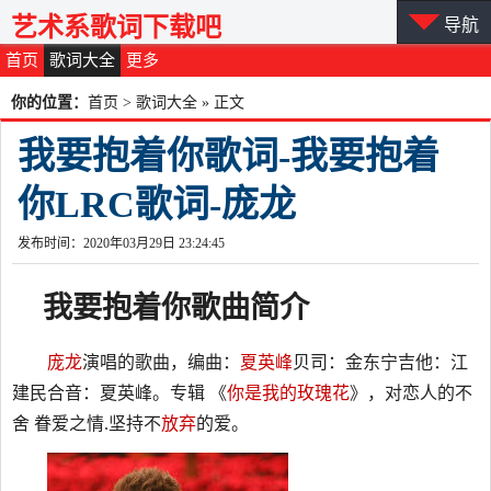
艺术系歌词下载吧
导航
首页
歌词大全
更多
你的位置：
首页
>
歌词大全
» 正文
我要抱着你歌词-我要抱着
你LRC歌词-庞龙
发布时间：2020年03月29日 23:24:45
我要抱着你
歌曲简介
庞龙
演唱的歌曲，编曲：
夏英峰
贝司：金东宁吉他：江
建民合音：夏英峰。专辑 《
你是我的玫瑰花
》，对恋人的不
舍 眷爱之情.坚持不
放弃
的爱。