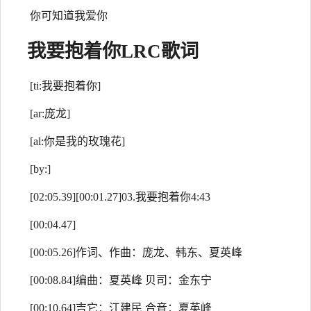
你可知道我爱你
我要抱着你
LRC歌词
[ti:我要抱着你]
[ar:庞龙]
[al:你是我的玫瑰花]
[by:]
[02:05.39][00:01.27]03.我要抱着你4:43
[00:04.47]
[00:05.26]作词、作曲：庞龙、韩东、夏英峰
[00:08.84]编曲：夏英峰 贝司：金东宁
[00:10.64]吉它：江建民 合音：夏英峰