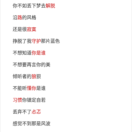
你不如丢下梦去
解脱
沿
路
的风格
还是很
寂寞
挣脱了我
守护
那片蓝色
不想知道
你是谁
不想要再言你的美
倾听者的
狼
狈
不能听
懂你
是谁
习惯
你镇定自若
丢弃不了
忐忑
感觉不到那是风波