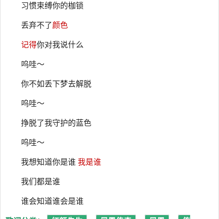
习惯束缚你的枷锁
丢弃不了
颜色
记得
你对我说什么
呜哇～
你不如丢下梦去解脱
呜哇～
挣脱了我守护的蓝色
呜哇～
我想知道你是谁
我是谁
我们都是谁
谁会知道谁会是谁