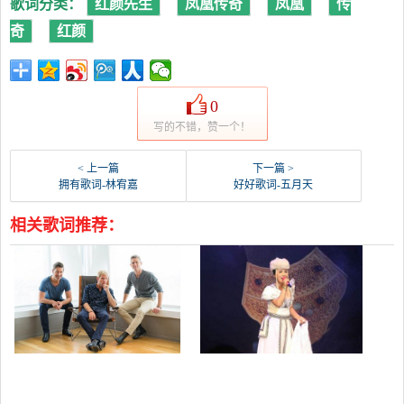
歌词分类：
红颜先生
凤凰传奇
凤凰
传
奇
红颜
0
写的不错，赞一个！
< 上一篇
下一篇 >
拥有歌词-林宥嘉
好好歌词-五月天
相关歌词推荐：