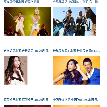
英文版传奇歌词-迈克学摇滚
火凤凰歌词-火凤凰LRC歌词-乌兰托
吉祥如意歌词-吉祥如意LRC歌词-凤
最炫民族风的歌词-最炫民族风的LRC
红颜知己歌词-红颜知己LRC歌词-周
中国味道歌词-中国味道LRC歌词-凤