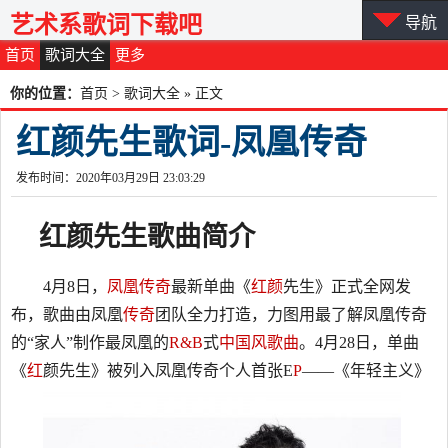
艺术系歌词下载吧
导航
首页
歌词大全
更多
你的位置：
首页
>
歌词大全
» 正文
红颜先生歌词-凤凰传奇
发布时间：2020年03月29日 23:03:29
红颜先生
歌曲
简介
4月8日，
凤凰传奇
最新单曲《
红颜
先生》正式全网发
布，歌曲由凤凰
传奇
团队全力打造，力图用最了解凤凰传奇
的“家人”制作最凤凰的
R&B
式
中国风歌曲
。4月28日，单曲
《
红
颜先生》被列入凤凰传奇个人首张E
P
——《年轻主义》