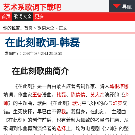
艺术系歌词下载吧
导航
首页
歌词大全
更多
你的位置：
首页
>
歌词大全
» 正文
在此刻歌词-韩磊
发布时间：2020年03月29日 23:03:53
在此刻
歌曲
简介
《在此刻》是一首由蒙古族著名词作家、诗人
葛根塔娜
填词，作曲家
王备
谱曲，
韩磊
、
陈倩倩
、
黄大炜
演绎的《
少
帅
》的主题曲，歌曲 《在此刻》
歌词
中“永恒的心与
幻梦
交
错。生死抉择，早已由不得
我
。我挺身，在此刻。”主题曲
《在此刻》的创作前后，也有着颇为细致的考量与打磨，从
歌词到作曲再到演绎者的
选择
上，均为电视剧《少帅》的整