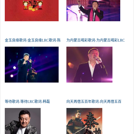
金玉良缘歌词-金玉良缘LRC歌词-陈
为内蒙古喝彩歌词-为内蒙古喝彩LRC
等待歌词-等待LRC歌词-韩磊
向天再借五百年歌词-向天再借五百