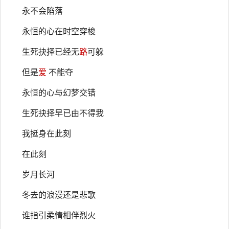
永不会陷落
永恒的心在时空穿梭
生死抉择已经无
路
可躲
但是
爱
不能夺
永恒的心与幻梦交错
生死抉择早已由不得我
我挺身在此刻
在此刻
岁月长河
冬去的浪漫还是悲歌
谁指引柔情相伴烈火