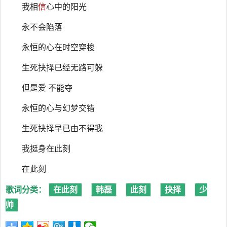
我相
信
心中的阳光
永不会陷落
永恒的心在时空穿梭
生死抉择已经无路可躲
但是爱 不能夺
永恒的心与幻梦交错
生死抉择早已由不得我
我挺身在此刻
在此刻
歌词分类：
在此刻
韩磊
此刻
抉择
少
帅