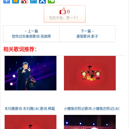
0
写的不错，赞一个！
< 上一篇
下一篇 >
怪你过份美丽歌词-张国荣
遇萤歌词-影子
相关歌词推荐：
东归路歌词-东归路LRC歌词-韩磊
小鲤鱼历险记歌词-小鲤鱼历险记LRC