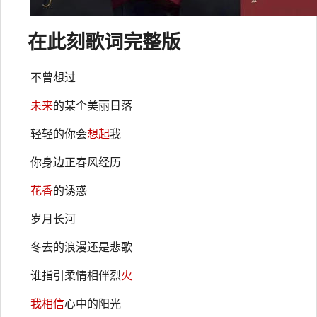
在此刻歌词完整版
不曾想过
未来
的某个美丽日落
轻轻的你会
想起
我
你身边正春风经历
花香
的诱惑
岁月长河
冬去的浪漫还是悲歌
谁指引柔情相伴烈
火
我相信
心中的阳光