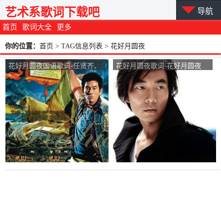
艺术系歌词下载吧
导航
首页
歌词大全
更多
你的位置：
首页
> TAG信息列表 > 花好月圆夜
花好月圆夜国语歌词-任贤齐、
花好月圆夜歌词-花好月圆夜
杨千嬅
LRC歌词-任贤齐、杨千嬅