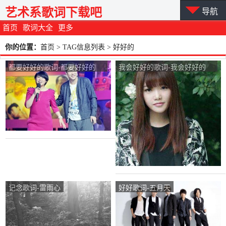
艺术系歌词下载吧
导航
首页
歌词大全
更多
你的位置：
首页
> TAG信息列表 > 好好的
都要好好的歌词-都要好好的
我会好好的歌词-我会好好的
LRC歌词-小沈阳、沈春阳
LRC歌词-印子月
记念歌词-雷雨心
好好歌词-五月天