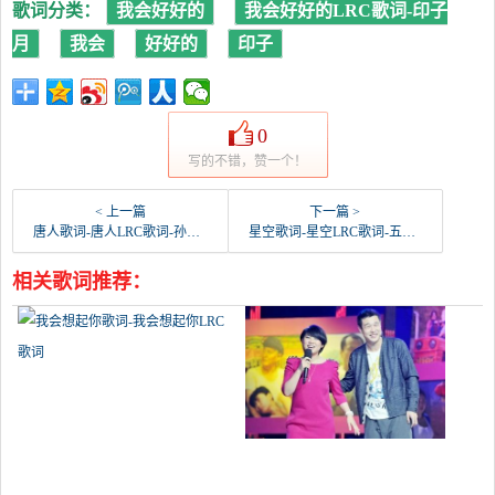
歌词分类：
我会好好的
我会好好的LRC歌词-印子
月
我会
好好的
印子
0
写的不错，赞一个！
< 上一篇
下一篇 >
唐人歌词-唐人LRC歌词-孙子涵
星空歌词-星空LRC歌词-五月天
相关歌词推荐：