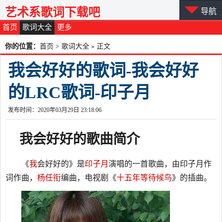
艺术系歌词下载吧
导航
首页
歌词大全
更多
你的位置：
首页
>
歌词大全
» 正文
我会好好的歌词-我会好好
的LRC歌词-印子月
发布时间：2020年03月29日 23:18:06
我会好好的
歌曲简介
《
我
会好好的》是
印子月
演唱的一首歌曲，由印子月作
词作曲，
杨任衔
编曲，电视剧《
十五年等待候鸟
》的插曲。