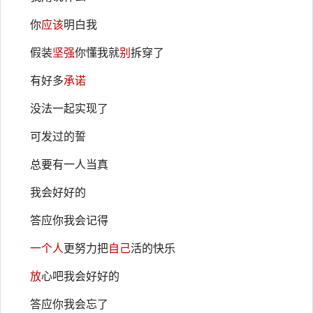
你
应该
明白我
假装
坚强
你懂我就
别
拆穿了
有好多
承诺
没法一起实现了
可发过的誓
总要有一人当真
我会好好的
答应你我会记得
一个人
更努力把
自己
活的快乐
放
心吧我会好好的
答应你我会忘了