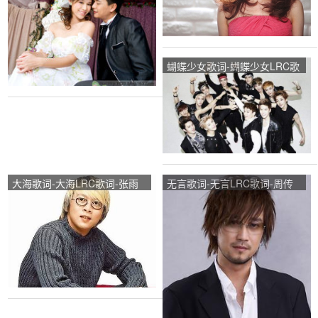
蝴蝶少女歌词-蝴蝶少女LRC歌
词-EXO
大海歌词-大海LRC歌词-张雨
无言歌词-无言LRC歌词-周传
生
雄