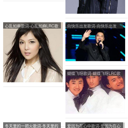
心乱如麻歌词-心乱如麻LRC歌
向快乐出发歌词-向快乐出发
词-卫兰
LRC歌词-林依轮
蝴蝶飞呀歌词-蝴蝶飞呀LRC歌
词-小虎队
冬天里的一把火歌词-冬天里的
爱因为在心中歌词-爱因为在心