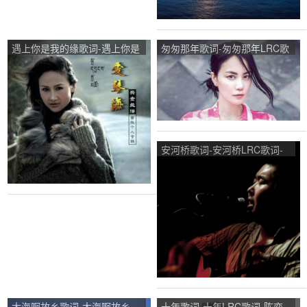
遇上你是我的缘歌词-遇上你是
匆匆那年歌词-匆匆那年LRC歌
我的缘LRC歌词-央金兰泽
词-王菲
安河桥歌词-安河桥LRC歌词-
宋冬野
大海啊故乡歌词-大海啊故乡
十年歌词-十年LRC歌词-陈奕