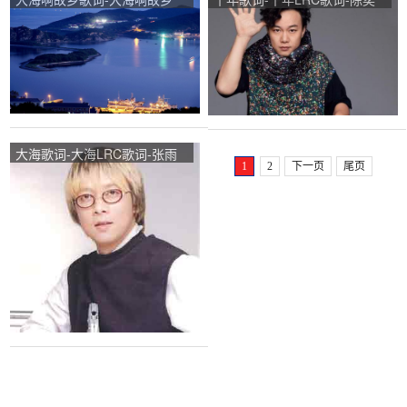
LRC歌词-朱明瑛
迅
大海歌词-大海LRC歌词-张雨
1
2
下一页
尾页
生