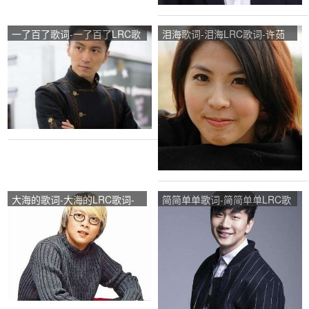
一了百了歌词-一了百了LRC歌
泪海歌词-泪海LRC歌词-许茹
词-谢霆锋
芸
大海的歌词-大海的LRC歌词-
简简单单歌词-简简单单LRC歌
张雨生
词-林俊杰