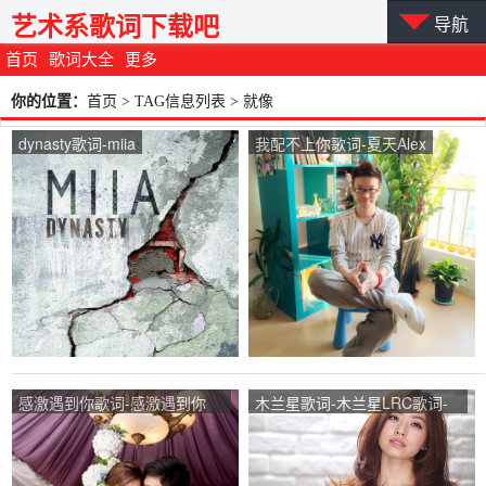
艺术系歌词下载吧
导航
首页
歌词大全
更多
你的位置：
首页
> TAG信息列表 > 就像
dynasty歌词-miia
我配不上你歌词-夏天Alex
感激遇到你歌词-感激遇到你
木兰星歌词-木兰星LRC歌词-
LRC歌词-胡杏儿、黄宗泽
张靓颖