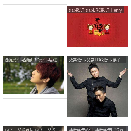
trap歌词-trapLRC歌词-Henry
西厢歌词-西厢LRC歌词-后弦
父亲歌词-父亲LRC歌词-筷子
兄弟
雨下一整晚歌词-雨下一整晚
藕断丝连歌词-藕断丝连LRC歌