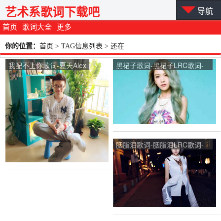
艺术系歌词下载吧
导航
首页
歌词大全
更多
你的位置：
首页
> TAG信息列表 > 还在
我配不上你歌词-夏天Alex
黑裙子歌词-黑裙子LRC歌词-
张芸京
胭脂泪歌词-胭脂泪LRC歌词-
阿悄