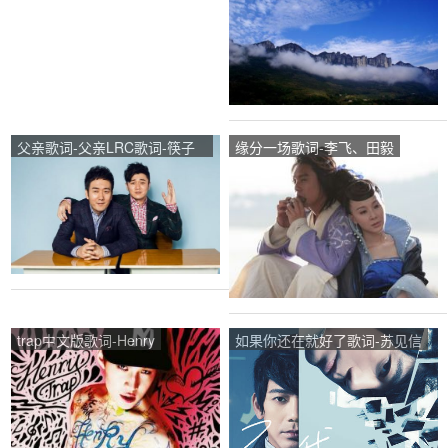
石头、李雨
父亲歌词-父亲LRC歌词-筷子
缘分一场歌词-李飞、田毅
兄弟
trap中文版歌词-Henry
如果你还在就好了歌词-苏见信