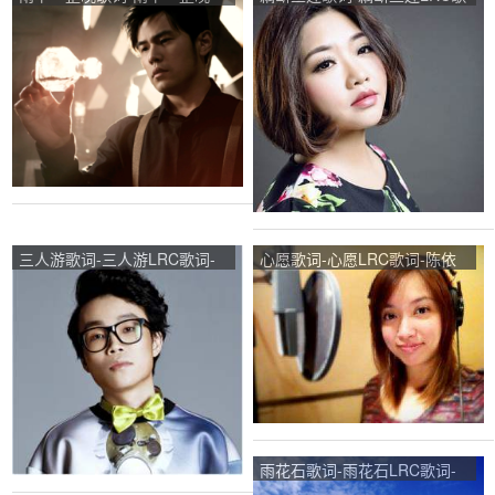
LRC歌词-周杰伦
词-陈瑞
三人游歌词-三人游LRC歌词-
心愿歌词-心愿LRC歌词-陈依
方大同
婷
雨花石歌词-雨花石LRC歌词-