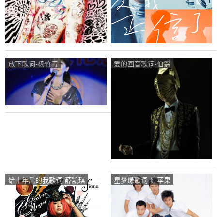
放下歌词-杨竹青
爱的回音歌词-伯爵
给十年后的我歌词-薛凯琪
星梦缘歌词-红苹果