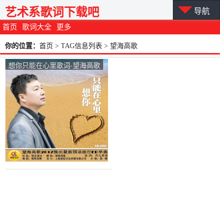
艺术系歌词下载吧
导航
首页
歌词大全
更多
你的位置：
首页
> TAG信息列表 > 望海高歌
想你只能在心里歌词-望海高歌