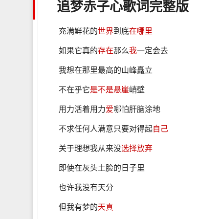
追梦赤子心
歌词
完整版
充满鲜花的
世界
到底
在哪里
如果它真的
存在
那么
我
一定会去
我想在那里最高的山峰矗立
不在乎它
是不是
悬崖
峭壁
用力活着用力
爱
哪怕肝脑涂地
不求任何人满意只要对得起
自己
关于理想我从来没
选择
放弃
即使在灰头土脸的日子里
也许我没有天分
但我有梦的
天真