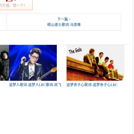
的不错，赞一个！
下一篇 >
崂山道士歌词-马思唯
追梦人歌词-追梦人LRC歌词-凤飞
追梦赤子心歌词-追梦赤子心LRC
飞
歌词