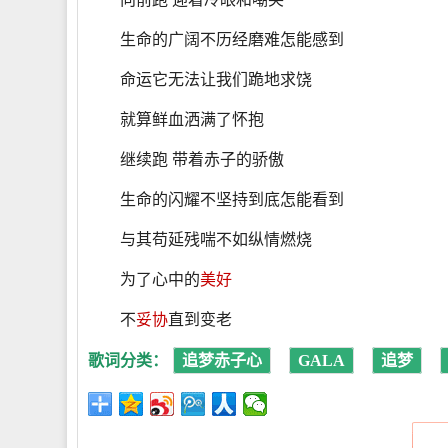
生命的广阔不历经磨难怎能感到
命运它无法让我们跪地求饶
就算鲜血洒满了怀抱
继续跑 带着赤子的骄傲
生命的闪耀不坚持到底怎能看到
与其苟延残喘不如纵情燃烧
为了心中的
美好
不
妥协
直到变老
歌词分类：
追梦赤子心
GALA
追梦