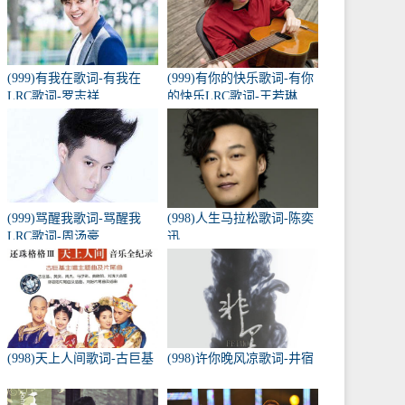
(999)有我在歌词-有我在
(999)有你的快乐歌词-有你
LRC歌词-罗志祥
的快乐LRC歌词-王若琳
(999)骂醒我歌词-骂醒我
(998)人生马拉松歌词-陈奕
LRC歌词-周汤豪
迅
(998)天上人间歌词-古巨基
(998)许你晚风凉歌词-井宿