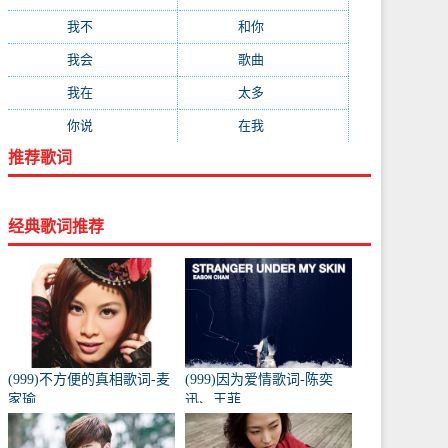
我不
(84)
和你
(80)
我会
(78)
歌曲
(76)
我在
(73)
太多
(70)
你说
(66)
在我
(64)
推荐歌词
经典歌词推荐
(999)不方便的真相歌词-麦
(999)因为爱情歌词-陈奕
家瑜
迅、王菲