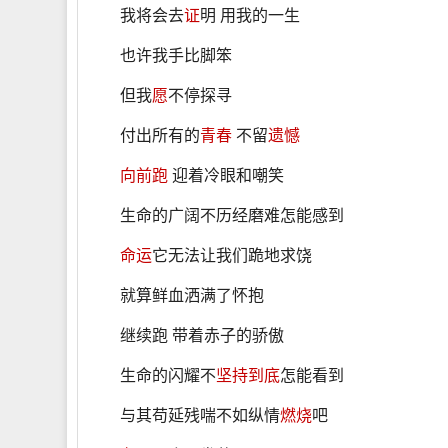
我将会去
证
明 用我的一生
也许我手比脚笨
但我
愿
不停探寻
付出所有的
青春
不留
遗憾
向前跑
迎着冷眼和嘲笑
生命的广阔不历经磨难怎能感到
命运
它无法让我们跪地求饶
就算鲜血洒满了怀抱
继续跑 带着赤子的骄傲
生命的闪耀不
坚持到底
怎能看到
与其苟延残喘不如纵情
燃烧
吧