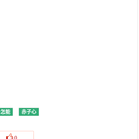
怎能
赤子心
0