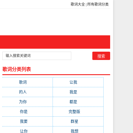
歌词大全
|
所有歌词分类
歌词分类列表
歌词
(301)
让我
(212)
的人
(194)
我是
(113)
为你
(111)
都是
(110)
你是
(99)
完整版
(98)
我要
(91)
群星
(88)
让你
(85)
我想
(85)