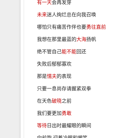
有一天
会再发芽
未来
迷人绚烂总在向我召唤
哪怕只有痛苦作伴也要
勇往直前
我想在那里最蓝的
大海
扬帆
绝不管自己
能不能
回还
失败后郁郁寡欢
那是
懦夫
的表现
只要一息尚存请握紧双拳
在天色
破晓
之前
我们要更加
勇敢
等待
日出时最耀眼的瞬间
向前跑 迎着冷眼和嘲笑