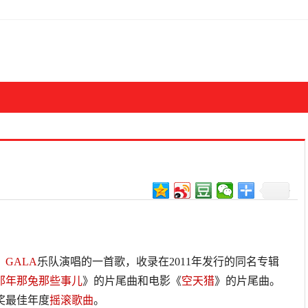
，
GALA
乐队演唱的一首歌，收录在2011年发行的同名专辑
那年那兔那些事儿
》的片尾曲和电影《
空天猎
》的片尾曲。
奖最佳年度
摇滚歌曲
。