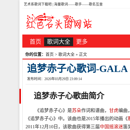
艺术系歌词下载吧 | 海量歌词——歌手——歌名互查
首页
歌词大全
更多
你的位置：
首页
>
歌词大全
» 正文
追梦赤子心歌词-GALA
发布时间：2020年03月29日 23:09:14
追梦赤子心
歌曲
简介
《追梦赤子心》是
苏朵
作词和谱曲，
甘虎
编曲
《追梦赤子心》中。该曲也是2015年播出的动画《
2011年12月10日，该歌曲获得第三届
中国
摇滚
迷
笛