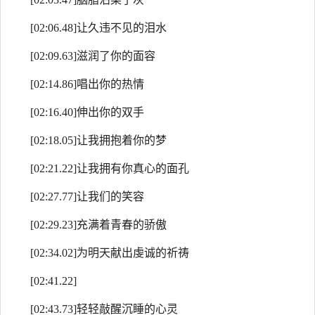
[02:06.48]让久违不见的泪水
[02:09.63]滋润了你的面容
[02:14.86]唱出你的热情
[02:16.40]伸出你的双手
[02:18.05]让我拥抱着你的梦
[02:21.22]让我拥有你真心的面孔
[02:27.77]让我们的笑容
[02:29.23]充满着青春的骄傲
[02:34.02]为明天献出虔诚的祈祷
[02:41.22]
[02:43.73]轻轻敲醒沉睡的心灵