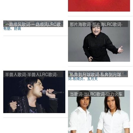
一路顺风歌词-一路顺风LRC歌
那片海歌词-那片海LRC歌词-
词-苏有朋、舒高
韩红
半兽人歌词-半兽人LRC歌词-
私奔到月球歌词-私奔到月球
周杰伦
LRC歌词-陈绮贞、五月天
当歌词-当LRC歌词-动力火车