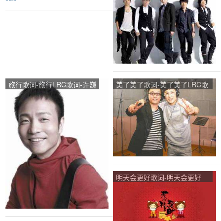
刘佳、Sara
朱丽叶LRC歌词-五月天
旅行歌词-旅行LRC歌词-许巍
美了美了歌词-美了美了LRC歌
词-小沈阳、汤潮
明天会更好歌词-明天会更好
LRC歌词-群星