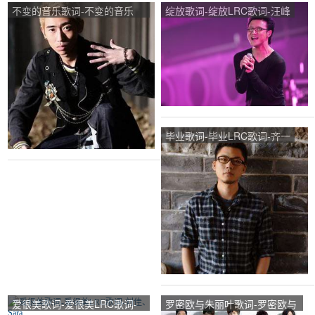
不变的音乐歌词-不变的音乐
绽放歌词-绽放LRC歌词-汪峰
LRC歌词-王绎龙
毕业歌词-毕业LRC歌词-齐一
爱很美歌词-爱很美LRC歌词-
罗密欧与朱丽叶歌词-罗密欧与