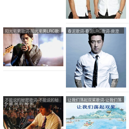
阳光宅男歌词-阳光宅男LRC歌
春泥歌词-春泥LRC歌词-庾澄
词-周杰伦
庆
不能说的秘密歌词-不能说的秘
让我们荡起双桨歌词-让我们荡
密LRC歌词-周杰伦
起双桨LRC歌词-刘慧芳