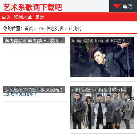
艺术系歌词下载吧
导航
首页
歌词大全
更多
你的位置：
首页
> TAG信息列表 > 让我们
奔向你歌词-奔向你LRC歌词-
tonight歌词-tonightLRC歌词-
张睿
乔任梁
迎风飘扬的旗歌词-迎风飘扬的
小时候歌词-小时候LRC歌词-
旗LRC歌词-总政合唱团
苏打绿