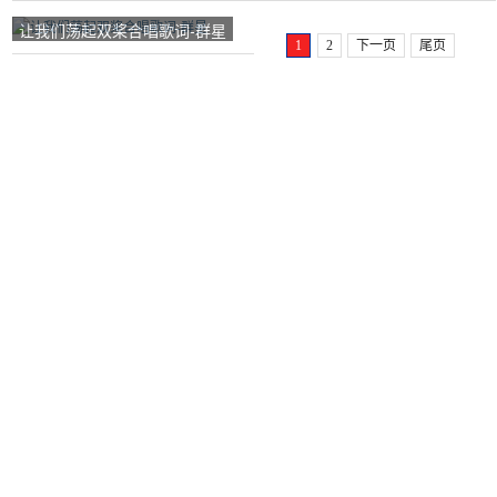
让我们荡起双桨合唱歌词-群星
1
2
下一页
尾页