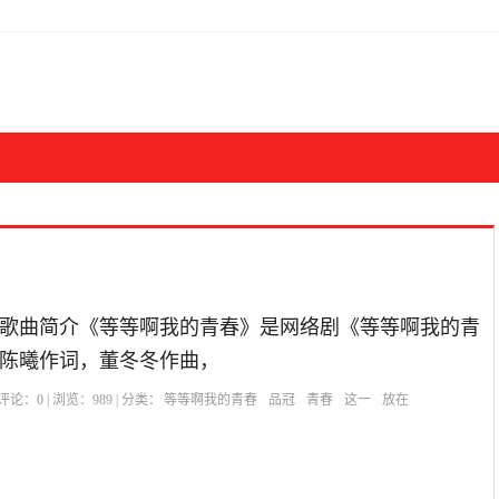
歌曲简介《等等啊我的青春》是网络剧《等等啊我的青
陈曦作词，董冬冬作曲，
| 评论：
0
| 浏览：
989
| 分类：
等等啊我的青春
品冠
青春
这一
放在