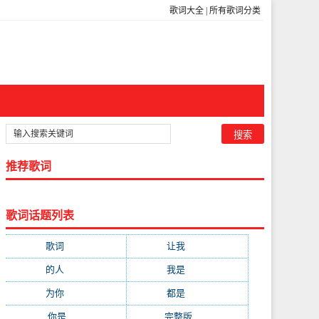
歌词大全
|
所有歌词分类
推荐歌词
歌词话题列表
歌词
(301)
让我
(212)
的人
(194)
我是
(113)
为你
(111)
都是
(110)
你是
(99)
完整版
(98)