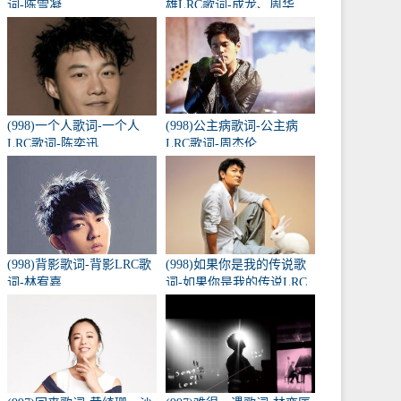
词-陈雪凝
雄LRC歌词-成龙、周华
健、黄耀明、李宗盛
(998)一个人歌词-一个人
(998)公主病歌词-公主病
LRC歌词-陈奕迅
LRC歌词-周杰伦
(998)背影歌词-背影LRC歌
(998)如果你是我的传说歌
词-林宥嘉
词-如果你是我的传说LRC
歌词-刘德华