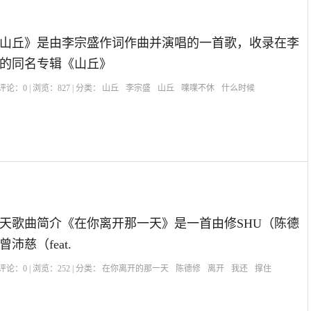
山丘》是由李宗盛作词作曲并演唱的一首歌，收录在李
发行的同名专辑《山丘》
| 评论：
0
| 浏览：
827
| 分类：
山丘
李宗盛
山丘
喋喋不休
什么时候
天歌曲简介《在你离开那一天》是一首由修SHU（陈德
沛慈（feat.
| 评论：
0
| 浏览：
252
| 分类：
在你离开的那一天
陈德修
离开
我还
撑住