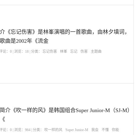
介《忘记伤害》是林峯演唱的一首歌曲，由林夕填词，
歌曲是2002年《流金
| 评论：
0
| 浏览：
18
| 分类：
忘记伤害
林峯
忘记
伤害
主题曲
《吹一样的风》是韩国组合Super Junior-M（SJ-M）
《
| 评论：
0
| 浏览：
964
| 分类：
吹一样的风
Super Junior-M
我会
不懂
你能