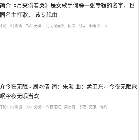
简介《月亮偷着哭》是女歌手何静一张专辑的名字，也
同名主打歌。 该专辑由
| 评论：
0
| 浏览：
746
| 分类：
月亮偷着哭
何静
月亮
偷着哭
海上
介今夜无眠 - 周冰倩 词：朱海 曲：孟卫东。今夜无眠歌
眠今夜无眠当欢
| 评论：
0
| 浏览：
200
| 分类：
今夜无眠
周冰倩
今夜
无眠
有约