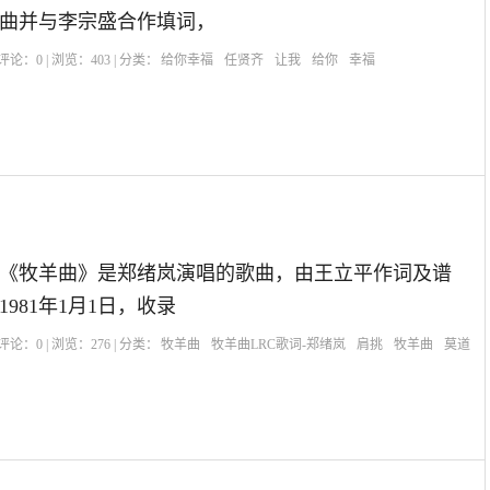
曲并与李宗盛合作填词，
| 评论：
0
| 浏览：
403
| 分类：
给你幸福
任贤齐
让我
给你
幸福
《牧羊曲》是郑绪岚演唱的歌曲，由王立平作词及谱
981年1月1日，收录
| 评论：
0
| 浏览：
276
| 分类：
牧羊曲
牧羊曲LRC歌词-郑绪岚
肩挑
牧羊曲
莫道