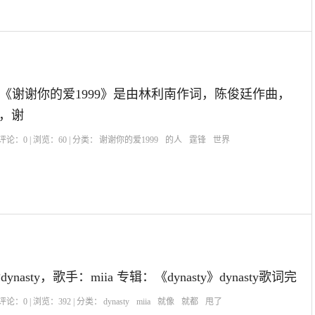
99《谢谢你的爱1999》是由林利南作词，陈俊廷作曲，
编曲，谢
| 评论：
0
| 浏览：
60
| 分类：
谢谢你的爱1999
的人
霆锋
世界
dynasty，歌手：miia 专辑：《dynasty》dynasty歌词完
| 评论：
0
| 浏览：
392
| 分类：
dynasty
miia
就像
就都
甩了