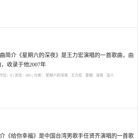
曲简介《星期六的深夜》是王力宏演唱的一首歌曲，由
，收录于他2007年
| 评论：
0
| 浏览：
685
| 分类：
星期六的深夜
王力宏
星期
深夜
没人
介《给你幸福》是中国台湾男歌手任贤齐演唱的一首歌