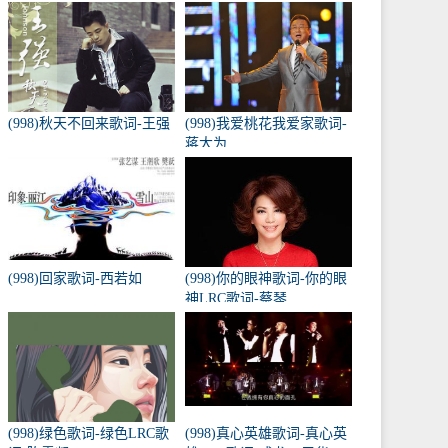
(998)秋天不回来歌词-王强
(998)我爱桃花我爱家歌词-
蒋大为
(998)回家歌词-西若如
(998)你的眼神歌词-你的眼
神LRC歌词-蔡琴
(998)绿色歌词-绿色LRC歌
(998)真心英雄歌词-真心英