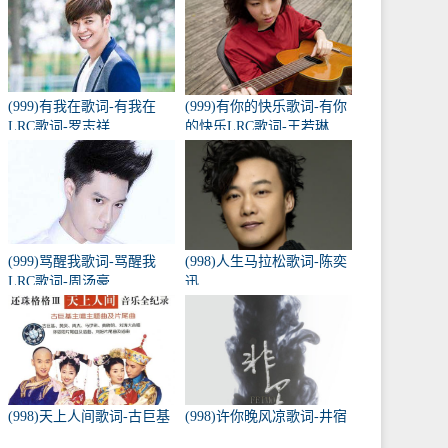
(999)有我在歌词-有我在
(999)有你的快乐歌词-有你
LRC歌词-罗志祥
的快乐LRC歌词-王若琳
(999)骂醒我歌词-骂醒我
(998)人生马拉松歌词-陈奕
LRC歌词-周汤豪
迅
(998)天上人间歌词-古巨基
(998)许你晚风凉歌词-井宿