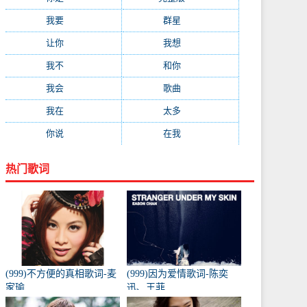
我要
(91)
群星
(88)
让你
(85)
我想
(85)
我不
(84)
和你
(80)
我会
(78)
歌曲
(76)
我在
(73)
太多
(70)
你说
(66)
在我
(64)
热门歌词
(999)不方便的真相歌词-麦
(999)因为爱情歌词-陈奕
家瑜
迅、王菲