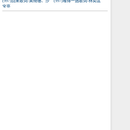
(997)回来歌词-黄绮珊、沙
(997)难得一遇歌词-林奕匡
宝亮